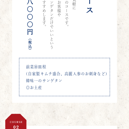
どうしても韓味一のサンゲタンだけでいいという
八○○○円
（税込）
前菜⑩皿程
(自家製キムチ盛合、高麗人参のお刺身など)
韓味一のサンゲタン
◎お土産