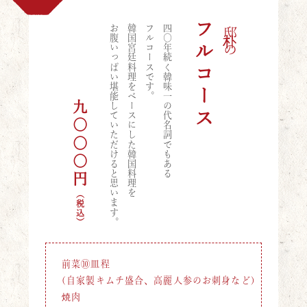
フルコース
お腹いっぱい堪能していただけると思います。
韓国宮廷料理をベースにした韓国料理を
フルコースです。
四〇年続く韓味一の代名詞でもある
朴邸の
九○○○円
（税込）
前菜⑩皿程
(自家製キムチ盛合、高麗人参のお刺身など)
焼肉